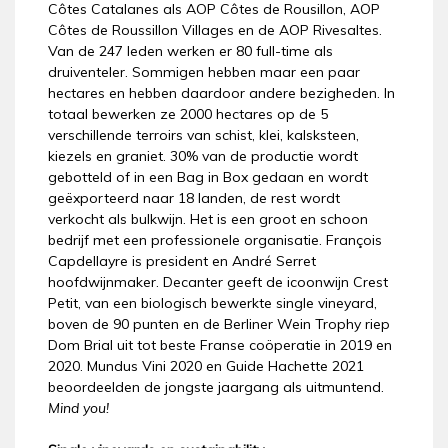
Côtes Catalanes als AOP Côtes de Rousillon, AOP
Côtes de Roussillon Villages en de AOP Rivesaltes.
Van de 247 leden werken er 80 full-time als
druiventeler. Sommigen hebben maar een paar
hectares en hebben daardoor andere bezigheden. In
totaal bewerken ze 2000 hectares op de 5
verschillende terroirs van schist, klei, kalsksteen,
kiezels en graniet. 30% van de productie wordt
gebotteld of in een Bag in Box gedaan en wordt
geëxporteerd naar 18 landen, de rest wordt
verkocht als bulkwijn. Het is een groot en schoon
bedrijf met een professionele organisatie. François
Capdellayre is president en André Serret
hoofdwijnmaker. Decanter geeft de icoonwijn Crest
Petit, van een biologisch bewerkte single vineyard,
boven de 90 punten en de Berliner Wein Trophy riep
Dom Brial uit tot beste Franse coöperatie in 2019 en
2020. Mundus Vini 2020 en Guide Hachette 2021
beoordeelden de jongste jaargang als uitmuntend.
Mind you!